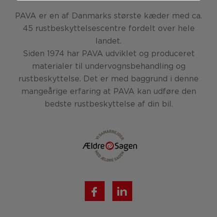
grundlæggende funktioner som fx navigation,
adgangskontrol samt indkøbskurv og kan derfor ikke
PAVA er en af Danmarks største kæder med ca.
fravælges.
45 rustbeskyttelsescentre fordelt over hele
Statistik
landet.
Statistik-cookies bruges til at optimere design,
Siden 1974 har PAVA udviklet og produceret
brugervenlighed og effektiviteten af en hjemmeside. Fx
ved at indsamle besøgsstatistik om antal besøg og
materialer til undervognsbehandling og
hvordan hjemmesiden bruges.
rustbeskyttelse. Det er med baggrund i denne
mangeårige erfaring at PAVA kan udføre den
Markedsføring
bedste rustbeskyttelse af din bil.
Markedsførings-cookies (tracking-cookies) indsamler
brugerens digitale fodspor på tværs af flere hjemmesider
og registrerer, hvad brugeren interesserer sig for/søger
på for at kunne vise personrettede annoncer, når denne
færdes på internettet.