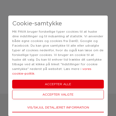
Spørgsmål til din booking
Cookie-samtykke
Mit PAVA bruger forskellige typer cookies til at huske
dine indstillinger og til indsamling af statistik. Vi anvender
Kontakt det valgte PAVA Center, hvis du har
både egne cookies og cookies fra DanID, Google og
spørgsmål eller har brug for hjælp. Vi står altid
Facebook. Du kan give samtykke til alle eller udvalgte
typer af cookies nedenfor, hvor du også kan læse om de
klar til at hjælpe dig.
forskellige typer cookies. Vi bruger en cookie til at
huske dit valg. Du kan til enhver tid trække dit samtykke
tilbage ved at klikke på linket "Indstillinger for cookie
86 87 11 30
faarvang@pava.dk
samtykke" nederst på websitet. Læs mere i
vores
cookie-politik
.
Teknisk
Om PAVA
VIS/SKJUL DETALJERET INFORMATION
Tekniske cookies er nødvendige for hjemmesidens