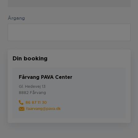
Årgang
Din booking
Fårvang PAVA Center
Gl. Hedevej 13
8882 Fårvang
86 87 11 30
faarvang@pava.dk